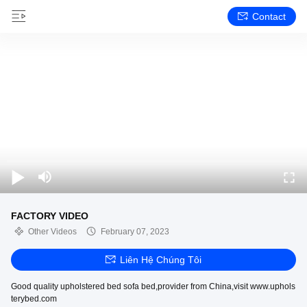
Contact
FACTORY VIDEO
Other Videos
February 07, 2023
Liên Hệ Chúng Tôi
Good quality upholstered bed sofa bed,provider from China,visit www.uphols
terybed.com