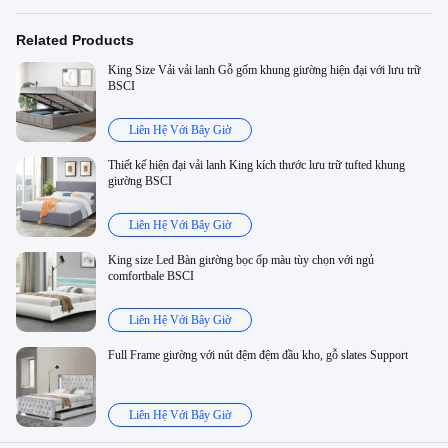
Related Products
King Size Vải vải lanh Gỗ gốm khung giường hiện đại với lưu trữ
BSCI
Liên Hệ Với Bây Giờ
Thiết kế hiện đại vải lanh King kích thước lưu trữ tufted khung
giường BSCI
Liên Hệ Với Bây Giờ
King size Led Bàn giường bọc ốp màu tùy chọn với ngủ
comfortbale BSCI
Liên Hệ Với Bây Giờ
Full Frame giường với nút đệm đệm đầu kho, gỗ slates Support
Liên Hệ Với Bây Giờ