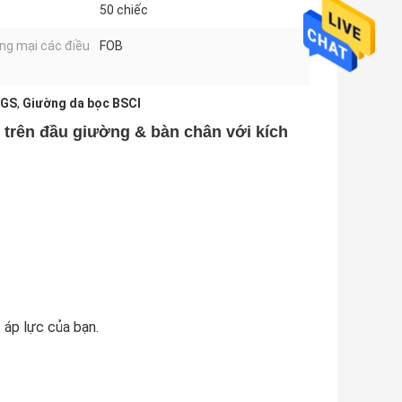
50 chiếc
g mại các điều
FOB
SGS
,
Giường da bọc BSCI
 trên đầu giường & bàn chân với kích
 áp lực của bạn.