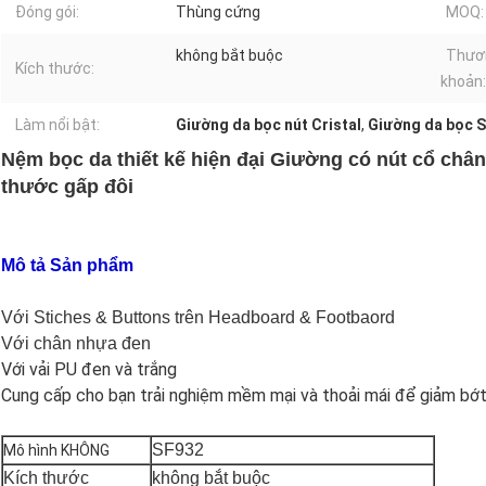
Đóng gói:
Thùng cứng
MOQ:
không bắt buộc
Thươn
Kích thước:
khoản:
Làm nổi bật:
Giường da bọc nút Cristal
,
Giường da bọc 
Nệm bọc da thiết kế hiện đại Giường có nút cổ chân
thước gấp đôi
Mô tả Sản phẩm
Với Stiches & Buttons trên Headboard & Footbaord
Với chân nhựa đen
Với vải PU đen và trắng
Cung cấp cho bạn trải nghiệm mềm mại và thoải mái để giảm bớt
SF932
Mô hình KHÔNG
Kích thước
không bắt buộc