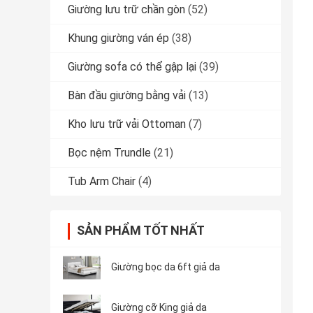
Giường lưu trữ chần gòn
(52)
Khung giường ván ép
(38)
Giường sofa có thể gập lại
(39)
Bàn đầu giường bằng vải
(13)
Kho lưu trữ vải Ottoman
(7)
Bọc nệm Trundle
(21)
Tub Arm Chair
(4)
SẢN PHẨM TỐT NHẤT
Giường bọc da 6ft giả da
Giường cỡ King giả da