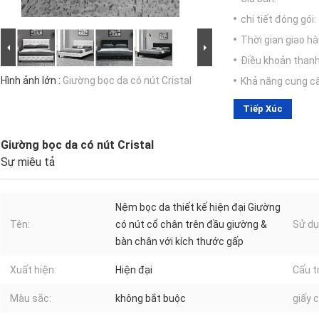
chi tiết đóng gói:
Thời gian giao hà
Điều khoản thanh
Hình ảnh lớn :
Giường bọc da có nút Cristal
Khả năng cung c
Tiếp Xúc
Giường bọc da có nút Cristal
Sự miêu tả
Nệm bọc da thiết kế hiện đại Giường
Tên:
có nút cổ chân trên đầu giường &
Sử dụ
bàn chân với kích thước gấp
Xuất hiện:
Hiện đại
Cấu t
Màu sắc:
không bắt buộc
giấy 