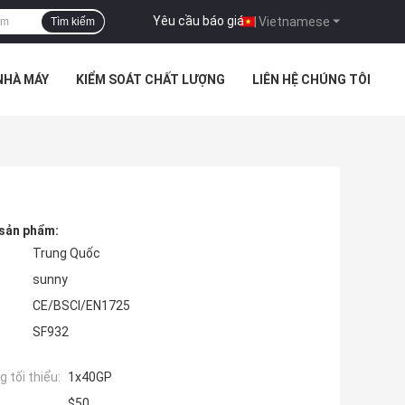
Yêu cầu báo giá
|
Vietnamese
Tìm kiếm
NHÀ MÁY
KIỂM SOÁT CHẤT LƯỢNG
LIÊN HỆ CHÚNG TÔI
 sản phẩm:
Trung Quốc
sunny
CE/BSCI/EN1725
SF932
 tối thiểu:
1x40GP
$50