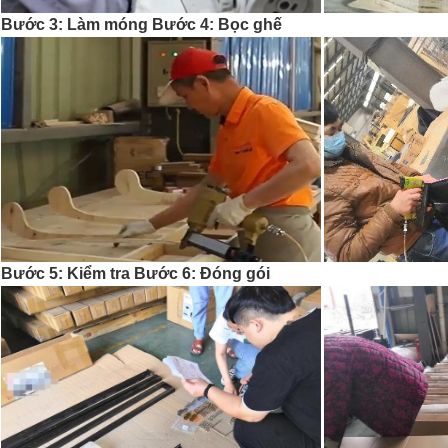
Bước 3: Làm móng Bước 4: Bọc ghế
Bước 5: Kiểm tra Bước 6: Đóng gói