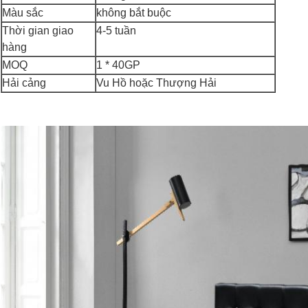
Màu sắc
không bắt buộc
Thời gian giao
4-5 tuần
hàng
MOQ
1 * 40GP
Hải cảng
Vu Hồ hoặc Thượng Hải