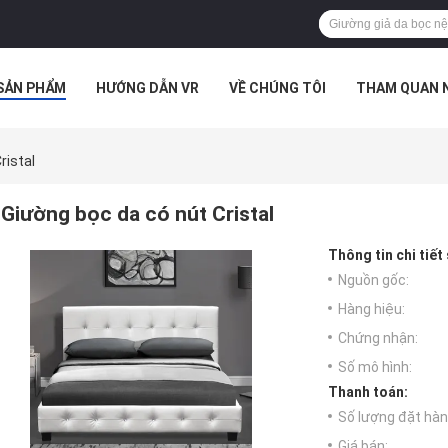
SẢN PHẨM
HƯỚNG DẪN VR
VỀ CHÚNG TÔI
THAM QUAN 
ÁC TRƯỜNG HỢP
ristal
Giường bọc da có nút Cristal
Thông tin chi tiết
Nguồn gốc:
Hàng hiệu:
Chứng nhận:
Số mô hình:
Thanh toán:
Số lượng đặt hàng
Giá bán: