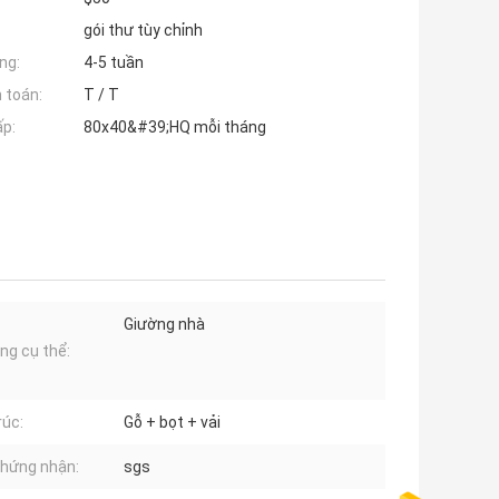
gói thư tùy chỉnh
ng:
4-5 tuần
 toán:
T / T
ấp:
80x40&#39;HQ mỗi tháng
Giường nhà
ng cụ thể:
rúc:
Gỗ + bọt + vải
chứng nhận:
sgs