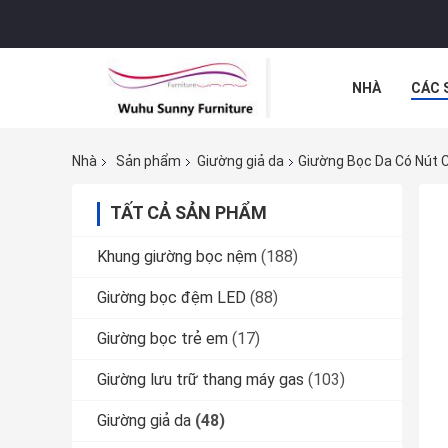
NHÀ
CÁC 
TIN TỨC
C
Nhà
Sản phẩm
Giường giả da
Giường Bọc Da Có Nút C
TẤT CẢ SẢN PHẨM
Khung giường bọc nệm
(188)
Giường bọc đệm LED
(88)
Giường bọc trẻ em
(17)
Giường lưu trữ thang máy gas
(103)
Giường giả da
(48)