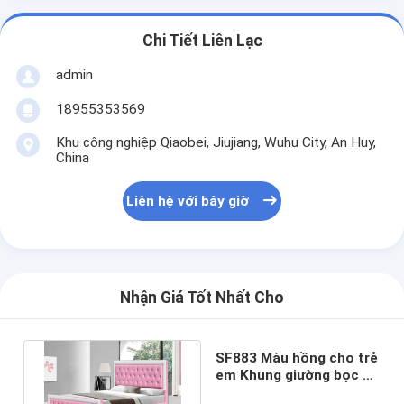
Chi Tiết Liên Lạc
admin
18955353569
Khu công nghiệp Qiaobei, Jiujiang, Wuhu City, An Huy,
China
Liên hệ với bây giờ
Nhận Giá Tốt Nhất Cho
SF883 Màu hồng cho trẻ
em Khung giường bọc da
giả da Kích thước đôi