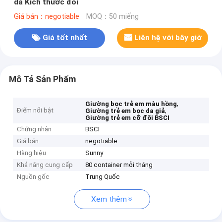
da Kích thước đôi
Giá bán：negotiable
MOQ：50 miếng
Giá tốt nhất
Liên hệ với bây giờ
Mô Tả Sản Phẩm
,
Giường bọc trẻ em màu hồng
Điểm nổi bật
,
Giường trẻ em bọc da giả
Giường trẻ em cỡ đôi BSCI
Chứng nhận
BSCI
Giá bán
negotiable
Hàng hiệu
Sunny
Khả năng cung cấp
80 container mỗi tháng
Nguồn gốc
Trung Quốc
Xem thêm