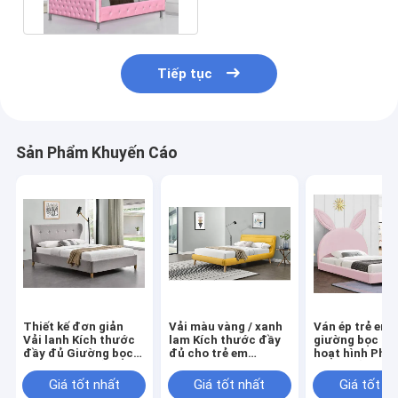
Tiếp tục
Sản Phẩm Khuyến Cáo
Thiết kế đơn giản
Vải màu vàng / xanh
Ván ép trẻ em
Vải lanh Kích thước
lam Kích thước đầy
giường bọc ph
đầy đủ Giường bọc
đủ cho trẻ em
hoạt hình Pho
cho phòng ngủ 50 cái
Giường bọc nệm Các
cách thỏ Màu 
MOQ
nhà sản xuất giường
Giá tốt nhất
Giá tốt nhất
Giá tốt n
bán buôn