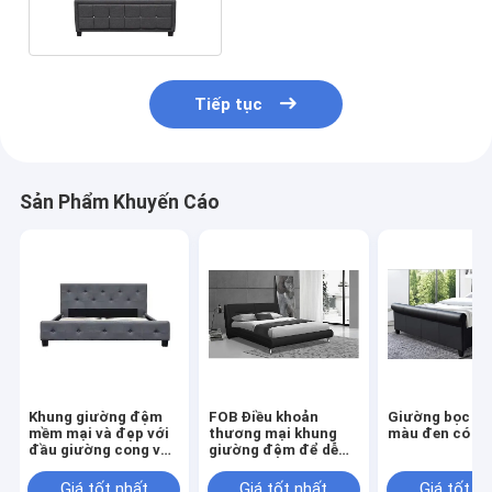
Tiếp tục
Sản Phẩm Khuyến Cáo
Khung giường đệm
FOB Điều khoản
Giường bọc gi
mềm mại và đẹp với
thương mại khung
màu đen có BS
đầu giường cong và
giường đệm để dễ
thiết kế độc đáo
dàng vận chuyển và
thanh toán cho bạn
Giá tốt nhất
Giá tốt nhất
Giá tốt n