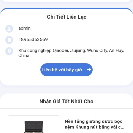
Chi Tiết Liên Lạc
admin
18955353569
Khu công nghiệp Qiaobei, Jiujiang, Wuhu City, An Huy,
China
Liên hệ với bây giờ
Nhận Giá Tốt Nhất Cho
Nền tảng giường được bọc
nệm Khung nút bằng vải có
bàn chân