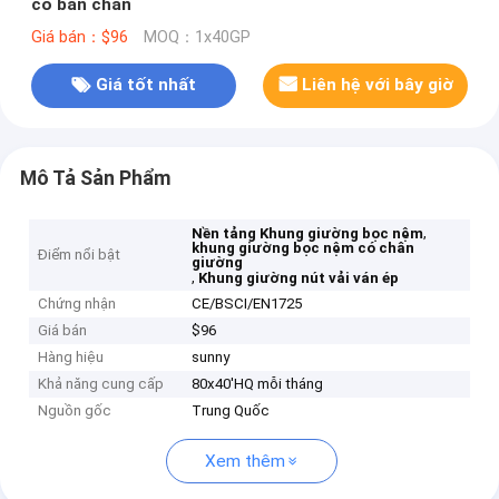
có bàn chân
Giá bán：$96
MOQ：1x40GP
Giá tốt nhất
Liên hệ với bây giờ
Mô Tả Sản Phẩm
,
Nền tảng Khung giường bọc nệm
khung giường bọc nệm có chân
Điểm nổi bật
giường
,
Khung giường nút vải ván ép
Chứng nhận
CE/BSCI/EN1725
Giá bán
$96
Hàng hiệu
sunny
Khả năng cung cấp
80x40'HQ mỗi tháng
Nguồn gốc
Trung Quốc
Xem thêm