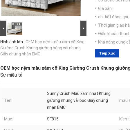
Số lượng đặt hàng
Giá bán:
chi tiết đóng gói:
Thời gian giao hà
Điều khoản thanh
Hình ảnh lớn :
OEM bọc nệm màu xám cỡ King
Khả năng cung c
Giường Crush Khung giường bằng vải nhung
Tiếp Xúc
Giấy chứng nhận EMC
OEM bọc nệm màu xám cỡ King Giường Crush Khung giường
Sự miêu tả
Sunny Crush Màu xám nhạt Khung
Tên:
giường nhung vải bọc Giấy chứng
màu s
nhận EMC
Mục:
SF815
Kích 