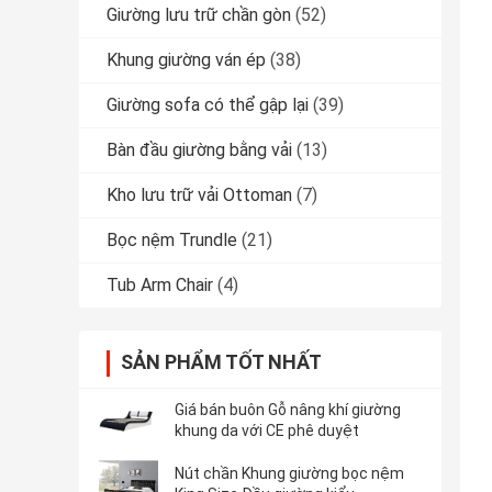
Giường lưu trữ chần gòn
(52)
Khung giường ván ép
(38)
Giường sofa có thể gập lại
(39)
Bàn đầu giường bằng vải
(13)
Kho lưu trữ vải Ottoman
(7)
Bọc nệm Trundle
(21)
Tub Arm Chair
(4)
SẢN PHẨM TỐT NHẤT
Giá bán buôn Gỗ nâng khí giường
khung da với CE phê duyệt
Nút chần Khung giường bọc nệm