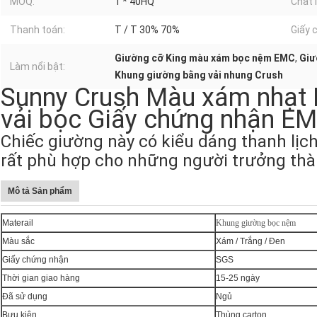
MOQ:
1 * 40HQ
Chất l
Thanh toán:
T / T 30% 70%
Giấy 
Giường cỡ King màu xám bọc nệm EMC
,
Giư
Làm nổi bật:
Khung giường bằng vải nhung Crush
Sunny Crush Màu xám nhạt 
vải bọc Giấy chứng nhận E
Chiếc giường này có kiểu dáng thanh lịc
rất phù hợp cho những người trưởng thà
Mô tả Sản phẩm
Materail
Khung giường bọc nệm
Màu sắc
Xám / Trắng / Đen
Giấy chứng nhận
SGS
Thời gian giao hàng
15-25 ngày
Đã sử dụng
Ngủ
Bưu kiện
Thùng carton