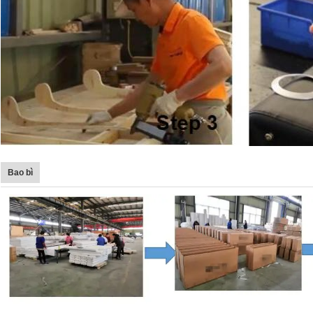
Bao bì
Để lại lời nhắn
Chúng tôi sẽ gọi lại cho bạn sớm!