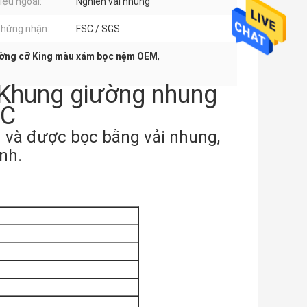
iệu ngoài:
Nghiền vải nhung
chứng nhận:
FSC / SGS
ờng cỡ King màu xám bọc nệm OEM
,
Khung giường nhung
MC
h và được bọc bằng vải nhung,
nh.