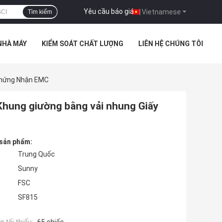
Yêu cầu báo giá
|
Vietnamese
Tìm kiếm
NHÀ MÁY
KIỂM SOÁT CHẤT LƯỢNG
LIÊN HỆ CHÚNG TÔI
Chứng Nhận EMC
hung giường bằng vải nhung Giấy
 sản phẩm:
Trung Quốc
Sunny
FSC
SF815