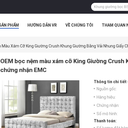
SẢN PHẨM
HƯỚNG DẪN VR
VỀ CHÚNG TÔI
THAM QUAN 
ÁC TRƯỜNG HỢP
Màu Xám Cỡ King Giường Crush Khung Giường Bằng Vải Nhung Giấy 
OEM bọc nệm màu xám cỡ King Giường Crush K
chứng nhận EMC
Thông tin chi tiết
Nguồn gốc:
Hàng hiệu:
Chứng nhận:
Số mô hình:
Thanh toán: