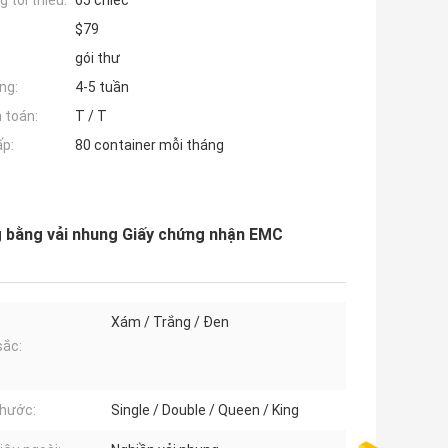
 tối thiểu:
65 chiếc
$79
gói thư
ng:
4-5 tuần
 toán:
T / T
ấp:
80 container mỗi tháng
 bằng vải nhung Giấy chứng nhận EMC
Xám / Trắng / Đen
ắc:
thước:
Single / Double / Queen / King