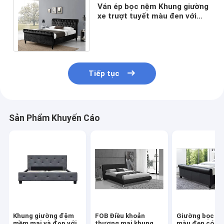
Ván ép bọc nệm Khung giường
xe trượt tuyết màu đen với
các nút Dimond Đầu giường /
Tấm lót chân
Tiếp tục
Sản Phẩm Khuyến Cáo
Khung giường đệm
FOB Điều khoản
Giường bọc gi
mềm mại và đẹp với
thương mại khung
màu đen có BS