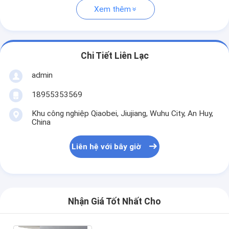
Xem thêm
Chi Tiết Liên Lạc
admin
18955353569
Khu công nghiệp Qiaobei, Jiujiang, Wuhu City, An Huy,
China
Liên hệ với bây giờ
Nhận Giá Tốt Nhất Cho