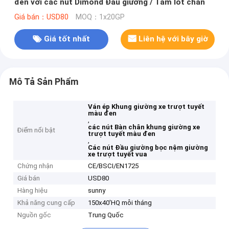
đen với các nút Dimond Đầu giường / Tấm lót chân
Giá bán：USD80
MOQ：1x20GP
Giá tốt nhất
Liên hệ với bây giờ
Mô Tả Sản Phẩm
Ván ép Khung giường xe trượt tuyết
màu đen
,
các nút Bàn chân khung giường xe
Điểm nổi bật
trượt tuyết màu đen
,
Các nút Đầu giường bọc nệm giường
xe trượt tuyết vua
Chứng nhận
CE/BSCI/EN1725
Giá bán
USD80
Hàng hiệu
sunny
Khả năng cung cấp
150x40'HQ mỗi tháng
Nguồn gốc
Trung Quốc